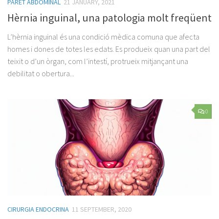
PARET ABDOMINAL
21 JANUARY, 2021
Hèrnia inguinal, una patologia molt freqüent
L’hèrnia inguinal és una condició mèdica comuna que afecta
homes i dones de totes les edats. Es produeix quan una part del
teixit o d’un òrgan, com l’intestí, protrueix mitjançant una
debilitat o obertura...
0
CIRURGIA ENDOCRINA
11 SEPTEMBER, 2020