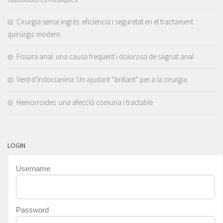
Cirurgia sense ingrés: eficiència i seguretat en el tractament
quirúrgic modern
Fissura anal: una causa freqüent i dolorosa de sagnat anal
Verd d’Indocianina: Un ajudant “brillant” per a la cirurgia
Hemorroides: una afecció comuna i tractable
LOGIN
Username
Password