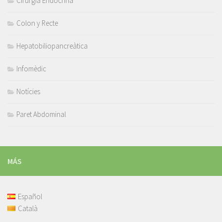
Cirurgia Endocrina
Colon y Recte
Hepatobiliopancreàtica
Infomèdic
Notícies
Paret Abdominal
MÁS
Español
Català