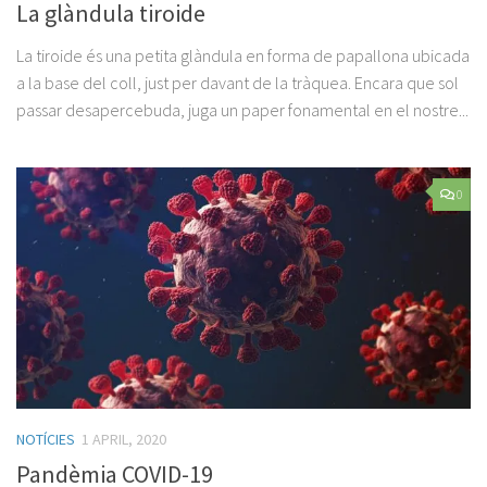
La glàndula tiroide
La tiroide és una petita glàndula en forma de papallona ubicada
a la base del coll, just per davant de la tràquea. Encara que sol
passar desapercebuda, juga un paper fonamental en el nostre...
0
NOTÍCIES
1 APRIL, 2020
Pandèmia COVID-19