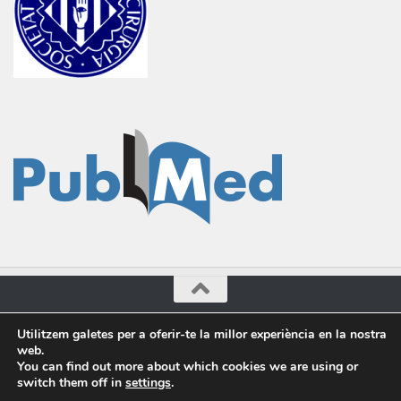
Cirugía General © 2016-2023. Administrado por Dr.Marcilla.
Utilitzem galetes per a oferir-te la millor experiència en la nostra
web.
Powered by
- Designed with the
Hueman theme
You can find out more about which cookies we are using or
switch them off in
settings
.