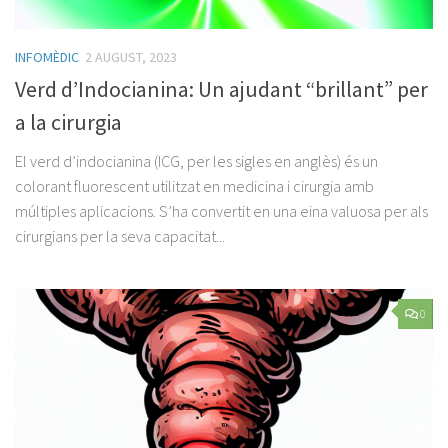
INFOMÈDIC
2 AUGUST, 2023
Verd d’Indocianina: Un ajudant “brillant” per
a la cirurgia
El verd d’indocianina (ICG, per les sigles en anglès) és un
colorant fluorescent utilitzat en medicina i cirurgia amb
múltiples aplicacions. S’ha convertit en una eina valuosa per als
cirurgians per la seva capacitat...
0