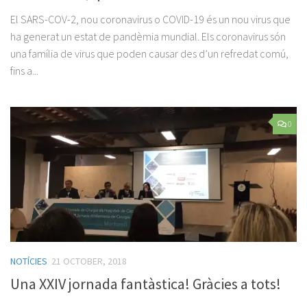
El SARS-COV-2, nou coronavirus o COVID-19 és un nou virus que
ha generat un estat de pandèmia mundial. Els coronavirus són
una família de virus que poden causar des d’un refredat comú,
fins a...
0
NOTÍCIES
21 OCTOBER, 2018
Una XXIV jornada fantàstica! Gràcies a tots!