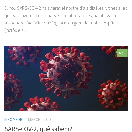
El nou SARS-COV-2 ha alterat el nostre dia a dia i les rutines a les
quals estàvem acostumats. Entre altres coses, ha obligat a
suspendre l’activitat quirúrgica no urgent de molts hospitals
(inclòs els...
0
INFOMÈDIC
1 MARCH, 2020
SARS-COV-2, què sabem?