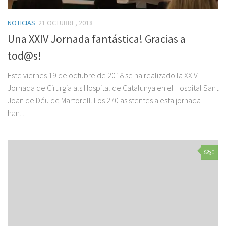
NOTICIAS
21 OCTUBRE, 2018
Una XXIV Jornada fantástica! Gracias a
tod@s!
Este viernes 19 de octubre de 2018 se ha realizado la XXIV
Jornada de Cirurgia als Hospital de Catalunya en el Hospital Sant
Joan de Déu de Martorell. Los 270 asistentes a esta jornada
han...
0