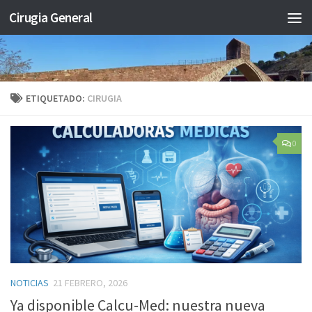
Cirugia General
Saltar al contenido
ETIQUETADO:
CIRUGIA
0
NOTICIAS
21 FEBRERO, 2026
Ya disponible Calcu-Med: nuestra nueva