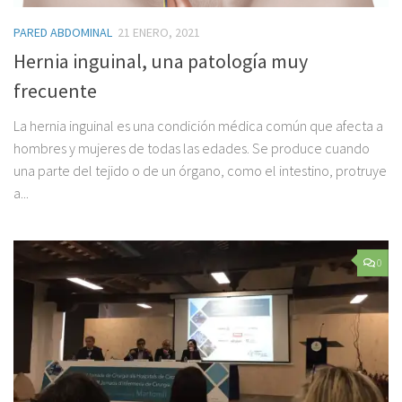
PARED ABDOMINAL
21 ENERO, 2021
Hernia inguinal, una patología muy
frecuente
La hernia inguinal es una condición médica común que afecta a
hombres y mujeres de todas las edades. Se produce cuando
una parte del tejido o de un órgano, como el intestino, protruye
a...
0