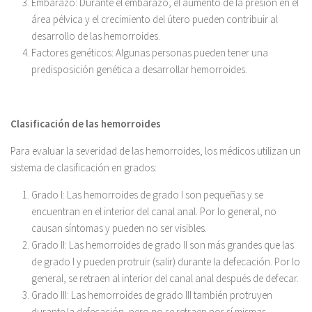
Embarazo: Durante el embarazo, el aumento de la presión en el
área pélvica y el crecimiento del útero pueden contribuir al
desarrollo de las hemorroides.
Factores genéticos: Algunas personas pueden tener una
predisposición genética a desarrollar hemorroides.
Clasificación de las hemorroides
Para evaluar la severidad de las hemorroides, los médicos utilizan un
sistema de clasificación en grados:
Grado I: Las hemorroides de grado I son pequeñas y se
encuentran en el interior del canal anal. Por lo general, no
causan síntomas y pueden no ser visibles.
Grado II: Las hemorroides de grado II son más grandes que las
de grado I y pueden protruir (salir) durante la defecación. Por lo
general, se retraen al interior del canal anal después de defecar.
Grado III: Las hemorroides de grado III también protruyen
durante la defecación, pero no se retraen por sí mismas