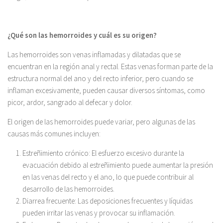
¿Qué son las hemorroides y cuál es su origen?
Las hemorroides son venas inflamadas y dilatadas que se
encuentran en la región anal y rectal. Estas venas forman parte de la
estructura normal del ano y del recto inferior, pero cuando se
inflaman excesivamente, pueden causar diversos síntomas, como
picor, ardor, sangrado al defecar y dolor.
El origen de las hemorroides puede variar, pero algunas de las
causas más comunes incluyen:
Estreñimiento crónico: El esfuerzo excesivo durante la
evacuación debido al estreñimiento puede aumentar la presión
en las venas del recto y el ano, lo que puede contribuir al
desarrollo de las hemorroides.
Diarrea frecuente: Las deposiciones frecuentes y líquidas
pueden irritar las venas y provocar su inflamación.