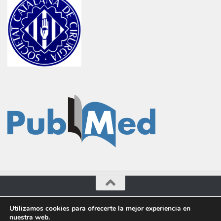
Cirugía General © 2016-2023. Administrado por Dr.Marcilla.
Utilizamos cookies para ofrecerte la mejor experiencia en
nuestra web.
Funciona con
- Diseñado con el
Tema Hueman