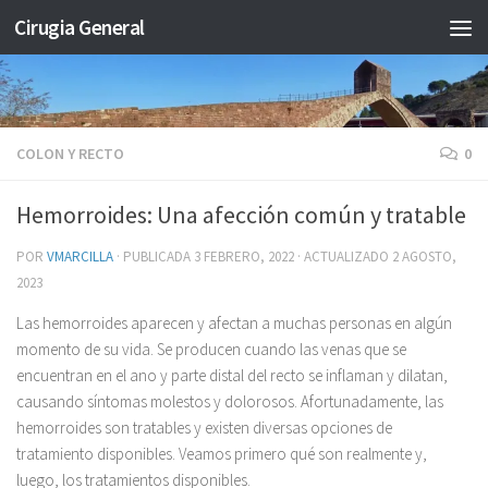
Cirugia General
Saltar al contenido
COLON Y RECTO
0
Hemorroides: Una afección común y tratable
POR
VMARCILLA
· PUBLICADA
3 FEBRERO, 2022
· ACTUALIZADO
2 AGOSTO,
2023
Las hemorroides aparecen y afectan a muchas personas en algún
momento de su vida. Se producen cuando las venas que se
encuentran en el ano y parte distal del recto se inflaman y dilatan,
causando síntomas molestos y dolorosos. Afortunadamente, las
hemorroides son tratables y existen diversas opciones de
tratamiento disponibles. Veamos primero qué son realmente y,
luego, los tratamientos disponibles.