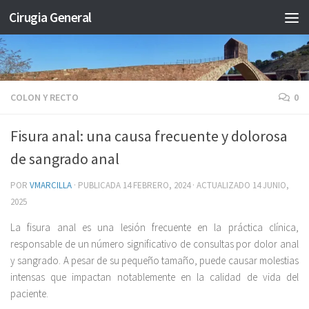
Cirugia General
Saltar al contenido
COLON Y RECTO
0
Fisura anal: una causa frecuente y dolorosa
de sangrado anal
POR
VMARCILLA
· PUBLICADA
14 FEBRERO, 2024
· ACTUALIZADO
14 JUNIO,
2025
La fisura anal es una lesión frecuente en la práctica clínica,
responsable de un número significativo de consultas por dolor anal
y sangrado. A pesar de su pequeño tamaño, puede causar molestias
intensas que impactan notablemente en la calidad de vida del
paciente.