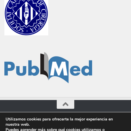
Cirugía General © 2016-2023. Administrado por Dr.Marcilla.
Utilizamos cookies para ofrecerte la mejor experiencia en
nuestra web.
Funciona con
- Diseñado con el
Tema Hueman
Puedes aprender más sobre qué cookies utilizamos o