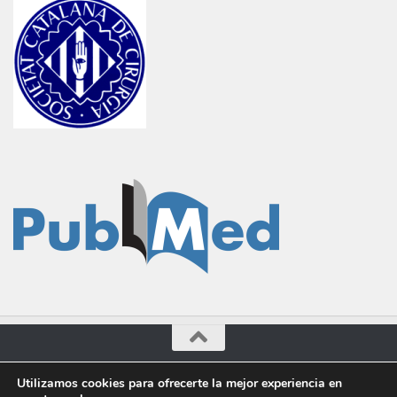
Cirugía General © 2016-2023. Administrado por Dr.Marcilla.
Utilizamos cookies para ofrecerte la mejor experiencia en