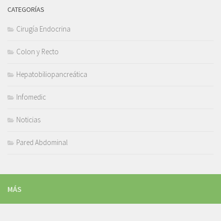
CATEGORÍAS
Cirugía Endocrina
Colon y Recto
Hepatobiliopancreática
Infomedic
Noticias
Pared Abdominal
MÁS